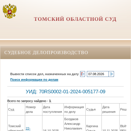
ТОМСКИЙ ОБЛАСТНОЙ СУД
СУДЕБНОЕ ДЕЛОПРОИЗВОДСТВО
Вывести список дел, назначенных на дату
Поиск информации по делам
УИД: 70RS0002-01-2024-005177-09
Всего по запросу найдено -
1
.
Номер
Дата
Информация
Дата
Суд
Судья
Решен
дела
поступления
по делу
решения
Болдаков
Александр
Томский
Каргина
ВЫНЕ
22-
Николаевич
областной
16.10.2025
Ольга
10.11.2025
РЕШЕ