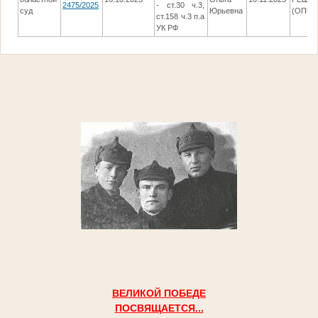
2475/2025
- ст.30 ч.3,
суд
Юрьевна
(ОПРЕ
ст.158 ч.3 п.а
УК РФ
ВЕЛИКОЙ ПОБЕДЕ
ПОСВЯЩАЕТСЯ...